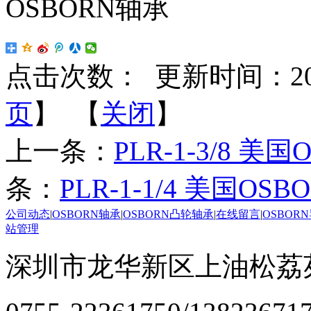
OSBORN轴承
点击次数：
更新时间：2025-
页
】 【
关闭
】
上一条：
PLR-1-3/8 美国
条：
PLR-1-1/4 美国OSBO
公司动态
|
OSBORN轴承
|
OSBORN凸轮轴承
|
在线留言
|
OSBOR
站管理
深圳市龙华新区上油松荔苑