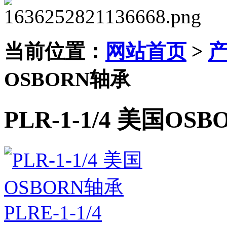
当前位置：
网站首页
>
OSBORN轴承
PLR-1-1/4 美国OSB