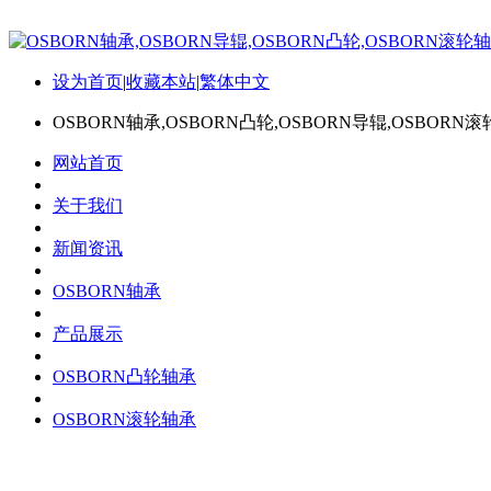
设为首页
|
收藏本站
|
繁体中文
OSBORN轴承,OSBORN凸轮,OSBORN导辊,OSBORN滚
网站首页
关于我们
新闻资讯
OSBORN轴承
产品展示
OSBORN凸轮轴承
OSBORN滚轮轴承