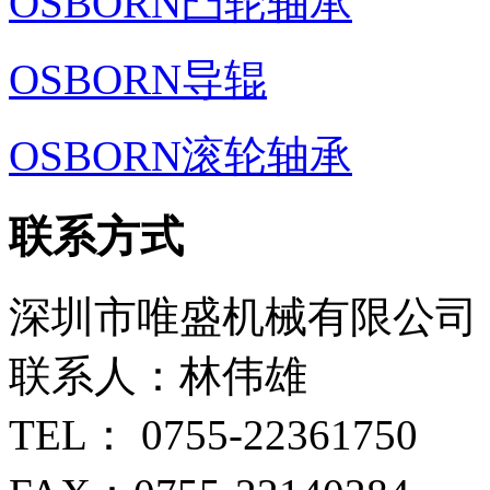
OSBORN凸轮轴承
OSBORN导辊
OSBORN滚轮轴承
联系方式
深圳市唯盛机械有限公司
联系人：林伟雄
TEL： 0755-22361750