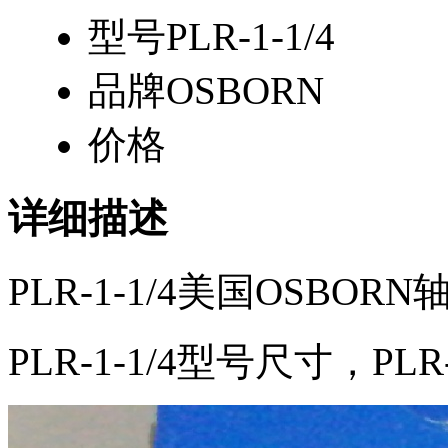
型号
PLR-1-1/4
品牌
OSBORN
价格
详细描述
PLR-1-1/4美国OSBORN轴承 
PLR-1-1/4型号尺寸，PLR-