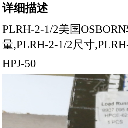
详细描述
PLRH-2-1/2美国OSBORN轴
量,PLRH-2-1/2尺寸,PLRH
HPJ-50