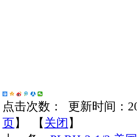
点击次数：
更新时间：2025-
页
】 【
关闭
】