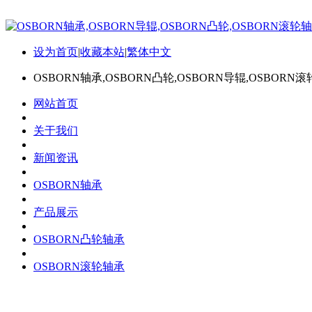
设为首页
|
收藏本站
|
繁体中文
OSBORN轴承,OSBORN凸轮,OSBORN导辊,OSBORN滚
网站首页
关于我们
新闻资讯
OSBORN轴承
产品展示
OSBORN凸轮轴承
OSBORN滚轮轴承