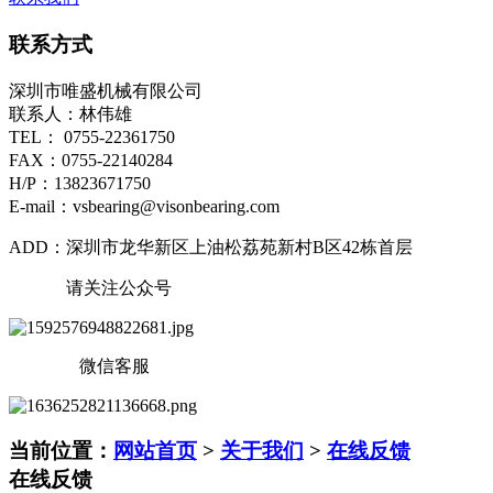
联系方式
深圳市唯盛机械有限公司
联系人：林伟雄
TEL： 0755-22361750
FAX：0755-22140284
H/P：13823671750
E-mail：vsbearing@visonbearing.com
ADD：深圳市龙华新区上油松荔苑新村B区42栋首层
请关注公众号
微信客服
当前位置：
网站首页
>
关于我们
>
在线反馈
在线反馈